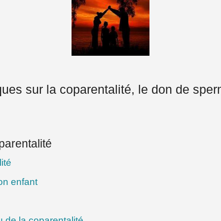
iques sur la coparentalité, le don de sper
parentalité
ité
son enfant
 de la coparentalité