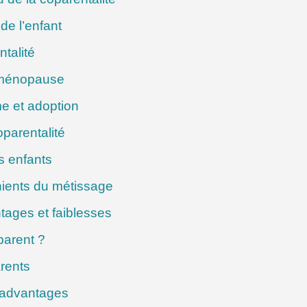
de l’enfant
ntalité
 ménopause
me et adoption
oparentalité
s enfants
ients du métissage
ntages et faiblesses
parent ?
rents
sadvantages