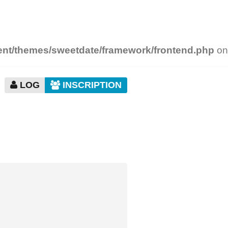
ntent/themes/sweetdate/framework/frontend.php
on
LOG
INSCRIPTION