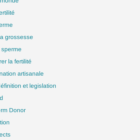
e monde
tilité
perme
 la grossesse
e sperme
 la fertilité
ation artisanale
inition et legislation
ld
erm Donor
tion
ects