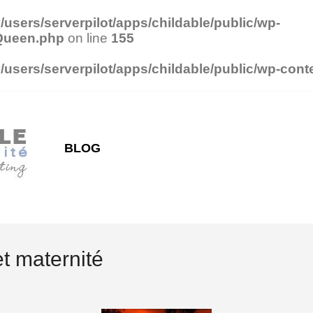
v/users/serverpilot/apps/childable/public/wp-
SQueen.php
on line
155
v/users/serverpilot/apps/childable/public/wp-co
BLOG
et maternité